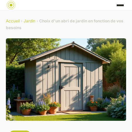
Accueil
›
Jardin
›
Choix d'un abri de jardin en fonction de vos
besoins