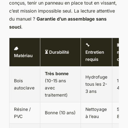
conçus, tenir un panneau en place tout en vissant,
c’est mission impossible seul. La lecture attentive
du manuel ?
Garantie d’un assemblage sans
souci
.
🔧
💶 Pr
🪵
⏳ Durabilité
Entretien
moy
Matériau
requis
cons
Très bonne
Hydrofuge
Bois
(10-15 ans
1 200
tous les 2-
autoclave
avec
4 00
3 ans
traitement)
Résine /
Nettoyage
500 -
Bonne (10 ans)
PVC
à l’eau
800 