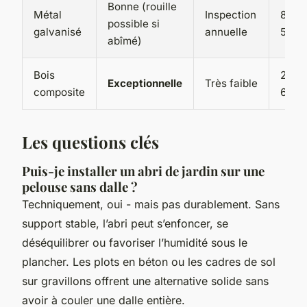
Bonne (rouille
Métal
Inspection
800 -
possible si
galvanisé
annuelle
500 
abîmé)
Bois
2 500
Exceptionnelle
Très faible
composite
6 00
Les questions clés
Puis-je installer un abri de jardin sur une
pelouse sans dalle ?
Techniquement, oui - mais pas durablement. Sans
support stable, l’abri peut s’enfoncer, se
déséquilibrer ou favoriser l’humidité sous le
plancher. Les plots en béton ou les cadres de sol
sur gravillons offrent une alternative solide sans
avoir à couler une dalle entière.