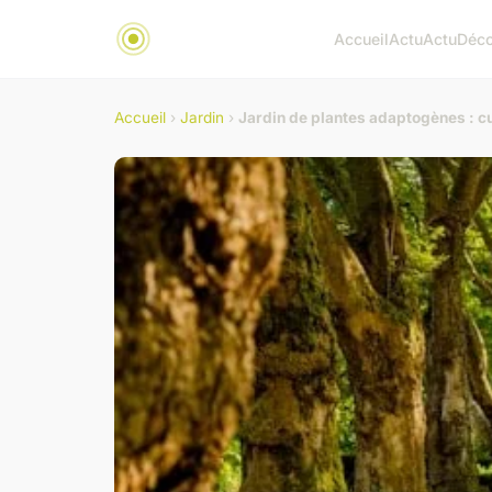
Accueil
Actu
Actu
Déc
Accueil
›
Jardin
›
Jardin de plantes adaptogènes : cul