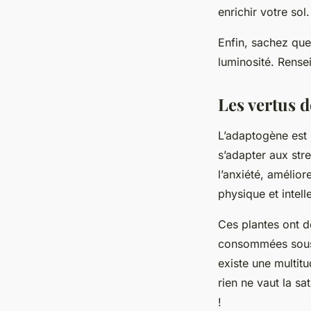
enrichir votre sol.
Enfin, sachez que
luminosité. Rense
Les vertus 
L’adaptogène est l
s’adapter aux str
l’anxiété, amélior
physique et intell
Ces plantes ont d
consommées sous d
existe une multit
rien ne vaut la s
!