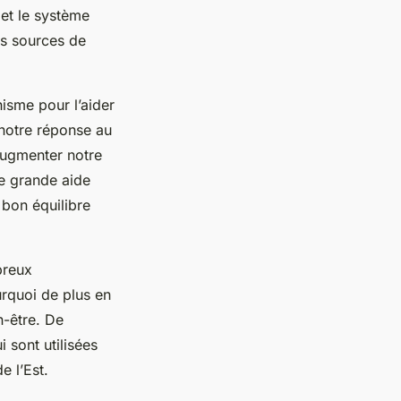
et le système
tes sources de
isme pour l’aider
 notre réponse au
augmenter notre
e grande aide
 bon équilibre
breux
rquoi de plus en
n-être. De
 sont utilisées
e l’Est.