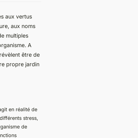
es aux vertus
ture, aux noms
de multiples
 organisme. A
 révèlent être de
re propre jardin
it en réalité de
différents stress,
organisme de
onctions