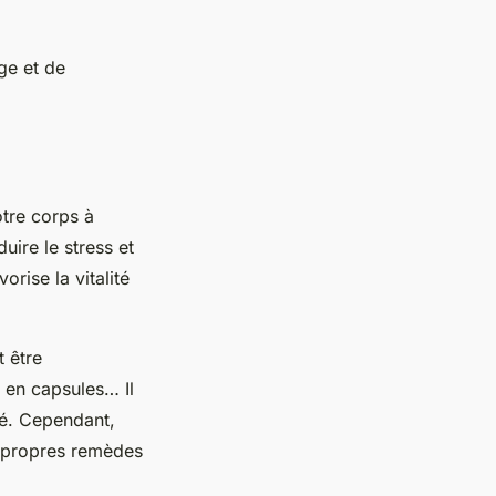
ge et de
otre corps à
uire le stress et
orise la vitalité
t être
 en capsules… Il
hé. Cependant,
es propres remèdes