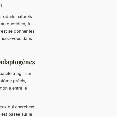
s.
produits naturels
 au quotidien, à
’est se donner les
lancez-vous dans
 adaptogènes
acité à agir sur
mptôme précis,
monie entre le
eux qui cherchent
n est basée sur la