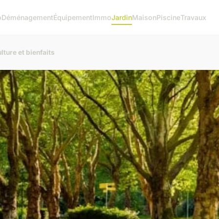
o
Déménagement
Équipement
Immo
Jardin
Maison
Piscine
Travaux
ture et bienfaits