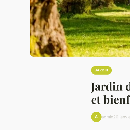
JARDIN
Jardin 
et bienf
A
admin
20 janvi