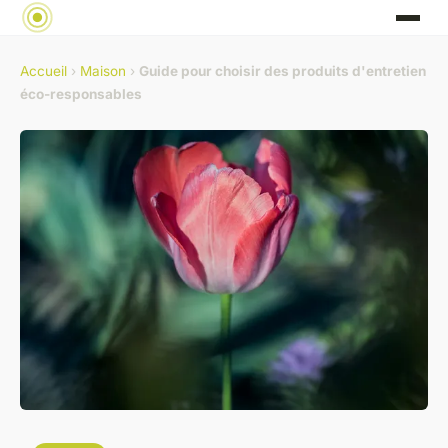
Accueil
›
Maison
›
Guide pour choisir des produits d'entretien
éco-responsables