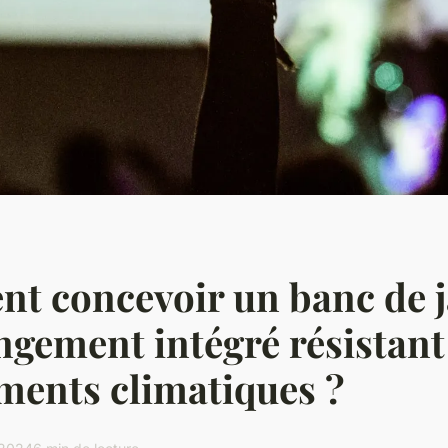
t concevoir un banc de j
ngement intégré résistant
ments climatiques ?