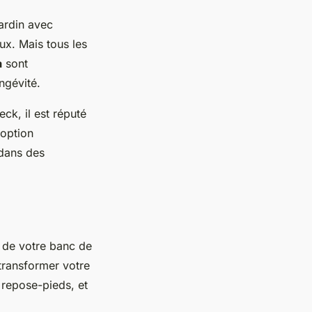
jardin avec
ux. Mais tous les
a
sont
ngévité.
ck, il est réputé
 option
 dans des
t de votre banc de
transformer votre
 repose-pieds, et