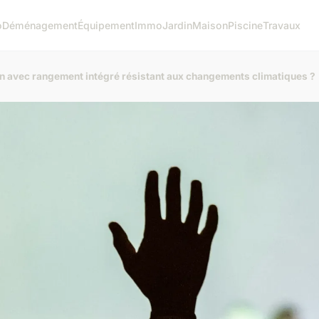
o
Déménagement
Équipement
Immo
Jardin
Maison
Piscine
Travaux
n avec rangement intégré résistant aux changements climatiques ?