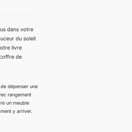
us dans votre
uceur du soleil
tre livre
 coffre de
n de dépenser une
 avec rangement
aire un meuble
ent y arriver.