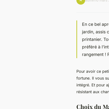
A
admin
10 mars
En ce bel ap
jardin, assis
printanier. T
préféré à l’in
rangement ! P
Pour avoir ce pet
fortune. Il vous s
intégré. Et pour a
résistant aux cha
Choix du Mat