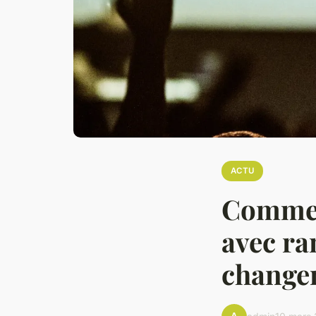
ACTU
Commen
avec ra
change