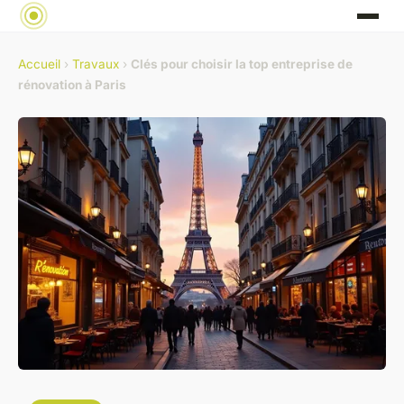
Accueil
›
Travaux
›
Clés pour choisir la top entreprise de
rénovation à Paris