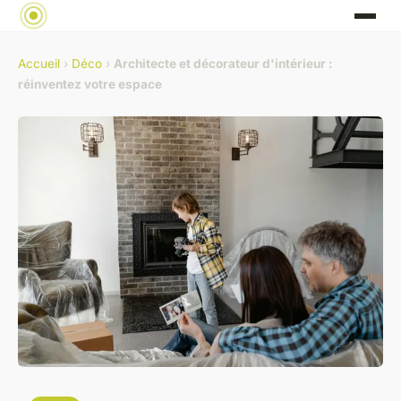
Accueil
›
Déco
›
Architecte et décorateur d'intérieur :
réinventez votre espace