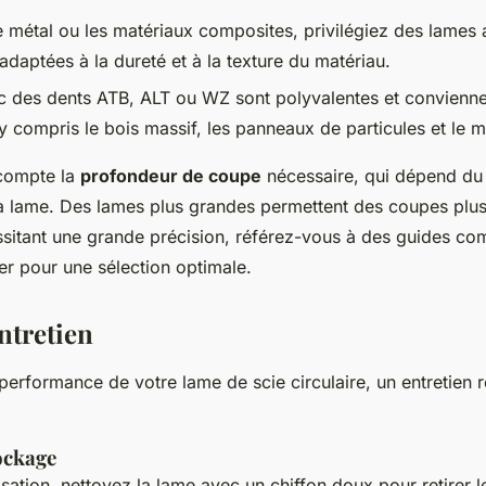
le métal ou les matériaux composites, privilégiez des lames
 adaptées à la dureté et à la texture du matériau.
c des dents ATB, ALT ou WZ sont polyvalentes et convienne
y compris le bois massif, les panneaux de particules et le 
 compte la
profondeur de coupe
nécessaire, qui dépend du
e la lame. Des lames plus grandes permettent des coupes plu
sitant une grande précision, référez-vous à des guides co
r pour une sélection optimale.
ntretien
performance de votre lame de scie circulaire, un entretien r
ockage
sation, nettoyez la lame avec un chiffon doux pour retirer l