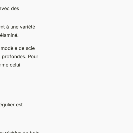
 avec des
nt à une variété
mélaminé.
 modèle de scie
s profondes. Pour
mme celui
égulier est
es résidus de bois