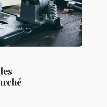
 les
arché