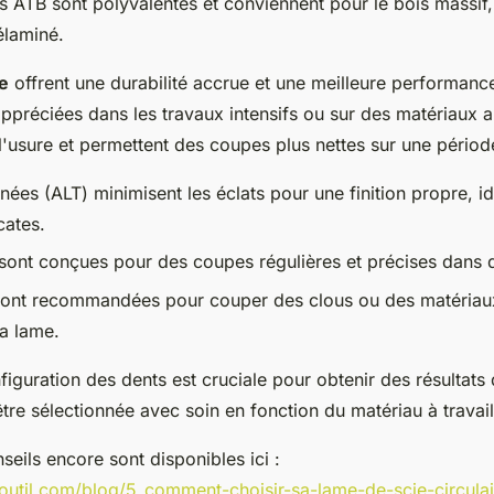
s ATB sont polyvalentes et conviennent pour le bois massif
élaminé.
e
offrent une durabilité accrue et une meilleure performan
ppréciées dans les travaux intensifs ou sur des matériaux ab
 l'usure et permettent des coupes plus nettes sur une pério
rnées (ALT) minimisent les éclats pour une finition propre, i
cates.
ont conçues pour des coupes régulières et précises dans d
sont recommandées pour couper des clous ou des matériaux
a lame.
iguration des dents est cruciale pour obtenir des résultats
tre sélectionnée avec soin en fonction du matériau à travail
eils encore sont disponibles ici :
outil.com/blog/5_comment-choisir-sa-lame-de-scie-circulai