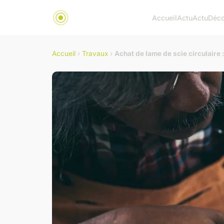
Accueil
Actu
Actu
Déc
Accueil
›
Travaux
›
Achat de lame de scie circulaire