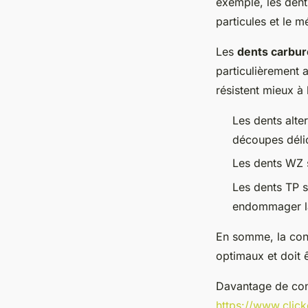
exemple, les dent
particules et le m
Les
dents carbur
particulièrement a
résistent mieux à
Les dents alte
découpes déli
Les dents WZ s
Les dents TP 
endommager l
En somme, la conf
optimaux et doit ê
Davantage de cons
https://www.click