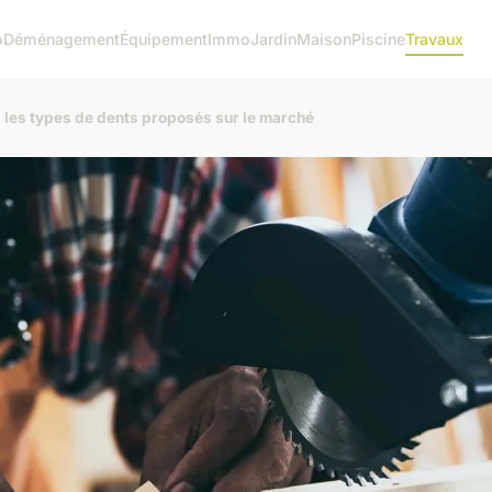
o
Déménagement
Équipement
Immo
Jardin
Maison
Piscine
Travaux
 : les types de dents proposés sur le marché