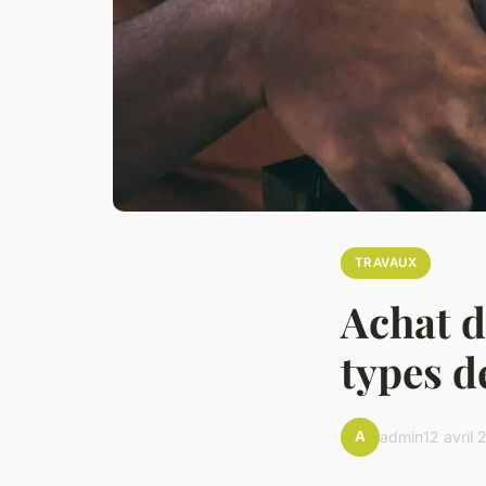
TRAVAUX
Achat de
types d
A
admin
12 avril