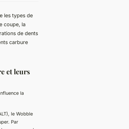
re les types de
e coupe, la
rations de dents
ents carbure
e et leurs
influence la
(ALT), le Wobble
uper. Par