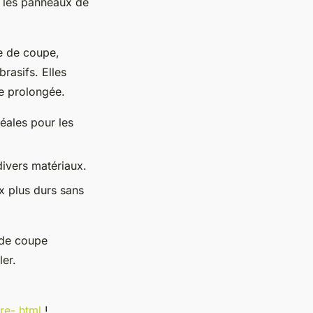
, les panneaux de
ce de coupe,
rasifs. Elles
de prolongée.
déales pour les
ivers matériaux.
 plus durs sans
 de coupe
ler.
re-.html
!