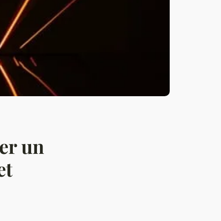
éer un
et