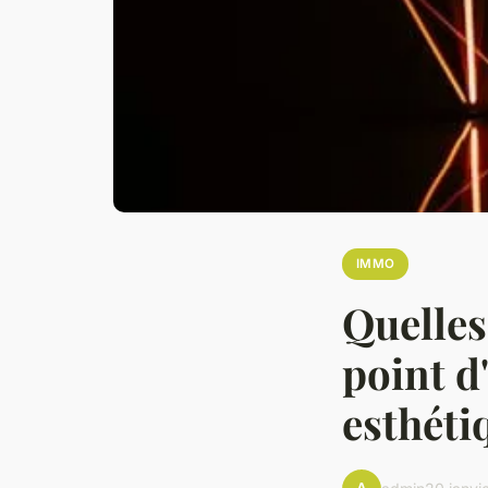
IMMO
Quelles
point d
esthéti