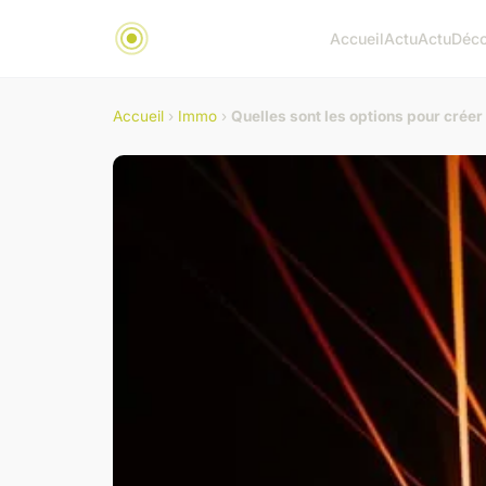
Accueil
Actu
Actu
Déc
Accueil
›
Immo
›
Quelles sont les options pour créer