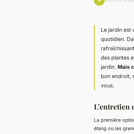
A
admin
20 janvi
Le jardin est
quotidien. Da
rafraîchissant
des plantes e
jardin.
Mais c
bon endroit, 
vous.
L’entretien 
La première optio
étang où les greno