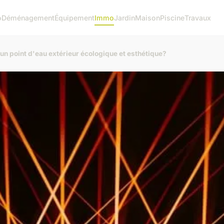
o
Déménagement
Équipement
Immo
Jardin
Maison
Piscine
Travaux
 un point d'eau extérieur écologique et esthétique?