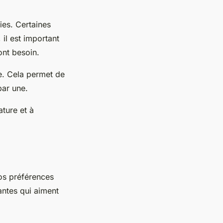
es. Certaines
il est important
ont besoin.
e. Cela permet de
par une.
ature et à
os préférences
antes qui aiment