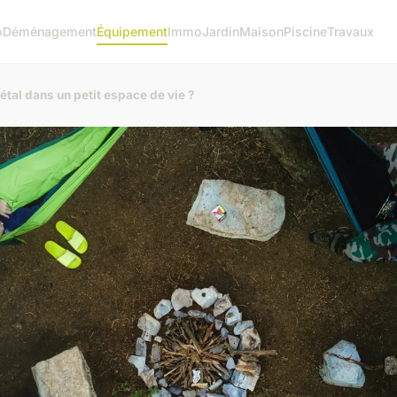
o
Déménagement
Équipement
Immo
Jardin
Maison
Piscine
Travaux
tal dans un petit espace de vie ?