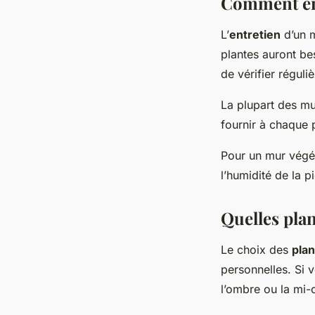
Comment ent
L’
entretien
d’un m
plantes auront be
de vérifier réguli
La plupart des m
fournir à chaque p
Pour un mur végéta
l’humidité de la p
Quelles plan
Le choix des
pla
personnelles. Si 
l’ombre ou la mi-