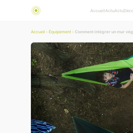
Accueil
Actu
Actu
Déc
Accueil
›
Équipement
›
Comment intégrer un mur végé