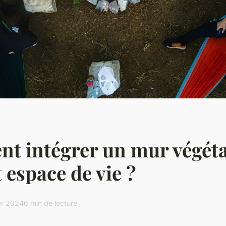
t intégrer un mur végéta
t espace de vie ?
er 2024
6 min de lecture