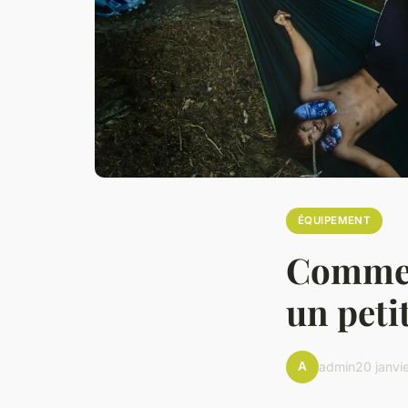
ÉQUIPEMENT
Commen
un peti
A
admin
20 janvi