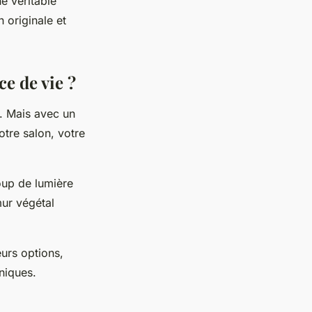
e véritable
 originale et
e de vie ?
i. Mais avec un
votre salon, votre
oup de lumière
mur végétal
eurs options,
niques.