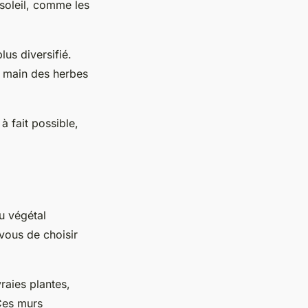
 soleil, comme les
us diversifié.
e main des herbes
à fait possible,
u
végétal
vous de choisir
vraies plantes,
 Ces murs